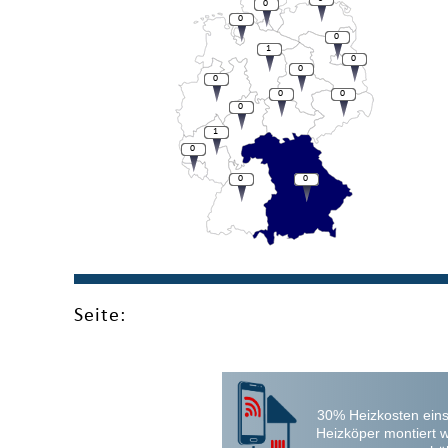
0
0
0
1
0
0
0
0
0
0
1
0
0
0
Seite:
30% Heizkosten eins
Heizköper montiert 