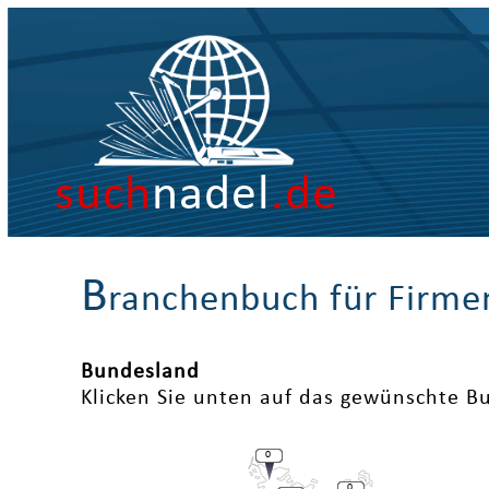
such
nadel
.de
B
ranchenbuch für Firme
Bundesland
Klicken Sie unten auf das gewünschte B
0
0