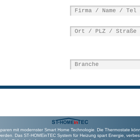
paren mit modernster Smart Home Technologie. Die Thermostate kön
werden. Das ST-HOMEinTEC System für Heizung spart Energie, verbes