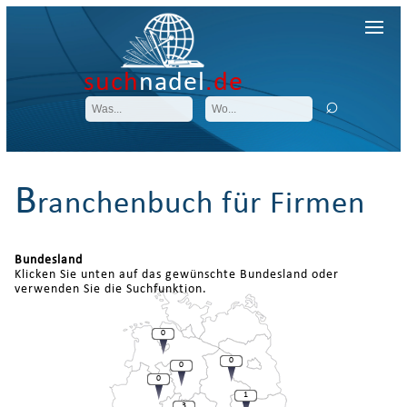
such
nadel
.de
B
ranchenbuch für Firmen
Bundesland
Klicken Sie unten auf das gewünschte Bundesland oder
verwenden Sie die Suchfunktion.
0
0
0
0
1
3