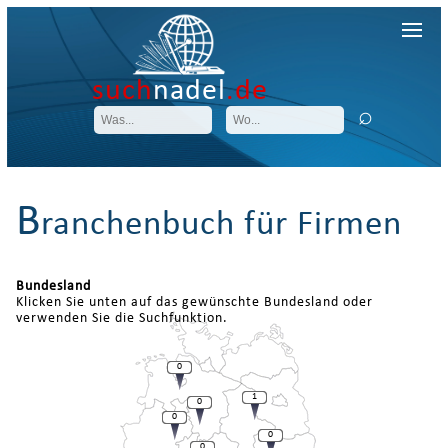
such
nadel
.de
B
ranchenbuch für Firmen
Bundesland
Klicken Sie unten auf das gewünschte Bundesland oder
verwenden Sie die Suchfunktion.
0
1
0
0
0
0