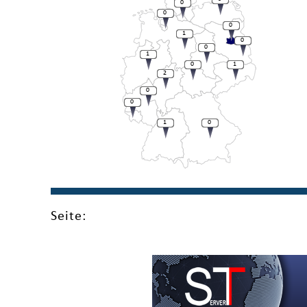
0
0
0
1
0
0
1
0
1
2
0
0
1
0
Seite: