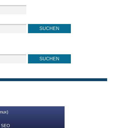
inux)
nd SEO