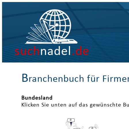
such
nadel
.de
B
ranchenbuch für Firme
Bundesland
Klicken Sie unten auf das gewünschte B
0
0