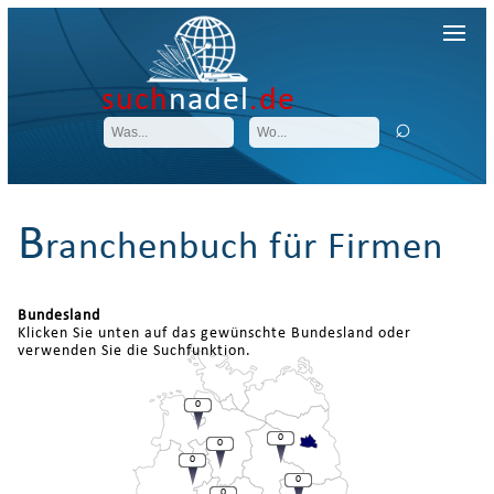
such
nadel
.de
B
ranchenbuch für Firmen
Bundesland
Klicken Sie unten auf das gewünschte Bundesland oder
verwenden Sie die Suchfunktion.
0
0
0
0
0
0