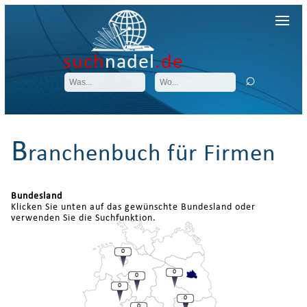
such
nadel
.de
B
ranchenbuch für Firmen
Bundesland
Klicken Sie unten auf das gewünschte Bundesland oder
verwenden Sie die Suchfunktion.
0
0
0
0
0
0