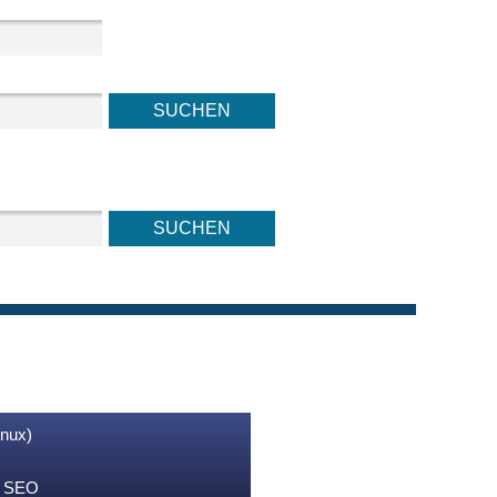
inux)
nd SEO