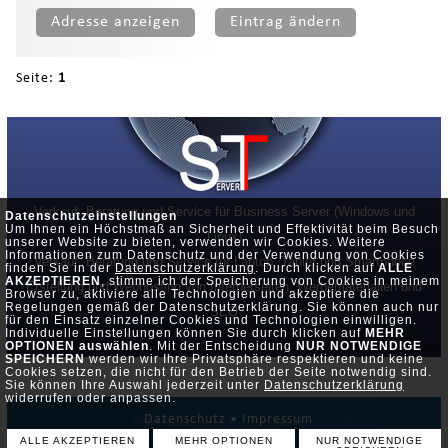
Adresse anzeigen
Eintrag ändern
Seite:
1
Verkauf, Beratung und Service für Business Server (Windows und
Datenschutzeinstellungen
Um Ihnen ein Höchstmaß an Sicherheit und Effektivität beim Besuch
Linux)
unserer Website zu bieten, verwenden wir Cookies. Weitere
Informationen zum Datenschutz und der Verwendung von Cookies
Verkauf, Beratung und Service für Laptop, Tablet und Smartphone
finden Sie in der
Datenschutzerklärung
. Durch klicken auf
ALLE
AKZEPTIEREN
, stimme ich der Speicherung von Cookies in meinem
Erstellung und Webhosting von Internetseiten, Werbematerialien und
Browser zu, aktiviere alle Technologien und akzeptiere die
Regelungen gemäß der Datenschutzerklärung. Sie können auch nur
SEO
für den Einsatz einzelner Cookies und Technologien einwilligen.
Individuelle Einstellungen können Sie durch klicken auf
MEHR
OPTIONEN auswählen
. Mit der Entscheidung
NUR NOTWENDIGE
SPEICHERN
werden wir Ihre Privatsphäre respektieren und keine
Cookies setzen, die nicht für den Betrieb der Seite notwendig sind.
Sie können Ihre Auswahl jederzeit unter
Datenschutzerklärung
widerrufen oder anpassen.
Datenschutz •
Impressum
ALLE AKZEPTIEREN
MEHR OPTIONEN
NUR NOTWENDIGE