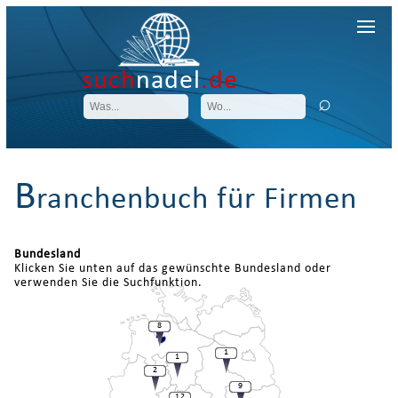
such
nadel
.de
B
ranchenbuch für Firmen
Bundesland
Klicken Sie unten auf das gewünschte Bundesland oder
verwenden Sie die Suchfunktion.
8
1
1
2
9
12