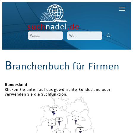
such
nadel
.de
B
ranchenbuch für Firmen
Bundesland
Klicken Sie unten auf das gewünschte Bundesland oder
verwenden Sie die Suchfunktion.
0
0
0
0
0
1