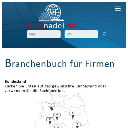
such
nadel
.de
B
ranchenbuch für Firmen
Bundesland
Klicken Sie unten auf das gewünschte Bundesland oder
verwenden Sie die Suchfunktion.
0
0
0
0
0
0