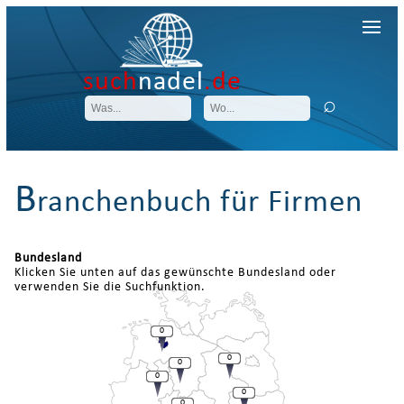
such
nadel
.de
B
ranchenbuch für Firmen
Bundesland
Klicken Sie unten auf das gewünschte Bundesland oder
verwenden Sie die Suchfunktion.
0
0
0
0
0
0