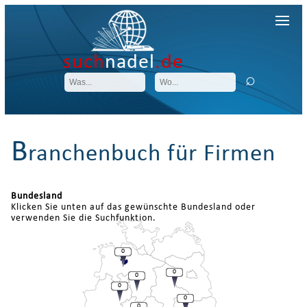
such
nadel
.de
B
ranchenbuch für Firmen
Bundesland
Klicken Sie unten auf das gewünschte Bundesland oder
verwenden Sie die Suchfunktion.
0
0
0
0
0
0