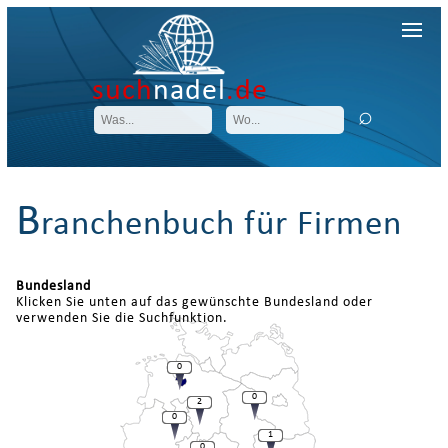
such
nadel
.de
B
ranchenbuch für Firmen
Bundesland
Klicken Sie unten auf das gewünschte Bundesland oder
verwenden Sie die Suchfunktion.
0
0
2
0
1
0