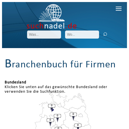
such
nadel
.de
B
ranchenbuch für Firmen
Bundesland
Klicken Sie unten auf das gewünschte Bundesland oder
verwenden Sie die Suchfunktion.
0
0
0
0
0
0