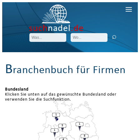
such
nadel
.de
B
ranchenbuch für Firmen
Bundesland
Klicken Sie unten auf das gewünschte Bundesland oder
verwenden Sie die Suchfunktion.
1
1
5
1
8
4