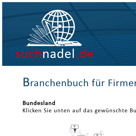
such
nadel
.de
B
ranchenbuch für Firme
Bundesland
Klicken Sie unten auf das gewünschte B
0
0