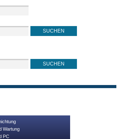
nichtung
nd Wartung
nd PC