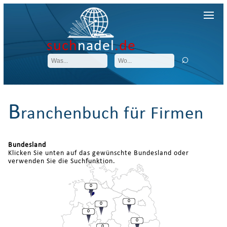
such
nadel
.de
B
ranchenbuch für Firmen
Bundesland
Klicken Sie unten auf das gewünschte Bundesland oder
verwenden Sie die Suchfunktion.
0
0
0
0
0
0