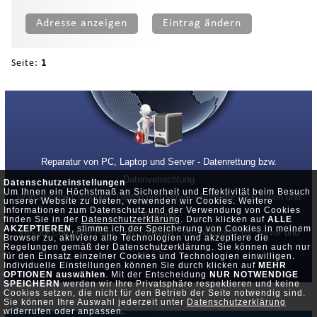
Adresse anzeigen
Eintrag ändern
Seite:
1
Reparatur von PC, Laptop und Server - Datenrettung bzw.
Datenvernichtung
Datenschutzeinstellungen
Um Ihnen ein Höchstmaß an Sicherheit und Effektivität beim Besuch
Wartung von Computer, Laptop und Server - Software Installation und
unserer Website zu bieten, verwenden wir Cookies. Weitere
Informationen zum Datenschutz und der Verwendung von Cookies
Wartung
finden Sie in der
Datenschutzerklärung
. Durch klicken auf
ALLE
AKZEPTIEREN
, stimme ich der Speicherung von Cookies in meinem
Verkauf Computer Hard- und Software - 24h Notdienst für Server und
Browser zu, aktiviere alle Technologien und akzeptiere die
Regelungen gemäß der Datenschutzerklärung. Sie können auch nur
PC
für den Einsatz einzelner Cookies und Technologien einwilligen.
Individuelle Einstellungen können Sie durch klicken auf
MEHR
OPTIONEN auswählen
. Mit der Entscheidung
NUR NOTWENDIGE
SPEICHERN
werden wir Ihre Privatsphäre respektieren und keine
Cookies setzen, die nicht für den Betrieb der Seite notwendig sind.
Sie können Ihre Auswahl jederzeit unter
Datenschutzerklärung
widerrufen oder anpassen.