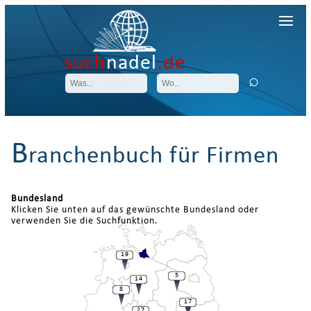
such
nadel
.de
B
ranchenbuch für Firmen
Bundesland
Klicken Sie unten auf das gewünschte Bundesland oder
verwenden Sie die Suchfunktion.
19
5
14
8
17
27