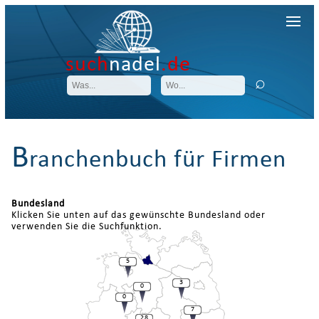
such
nadel
.de
B
ranchenbuch für Firmen
Bundesland
Klicken Sie unten auf das gewünschte Bundesland oder
verwenden Sie die Suchfunktion.
5
3
0
0
7
28