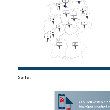
0
0
0
3
0
0
14
1
7
2
4
0
4
10
Seite:
30% Heizkosten eins
Heizköper montiert 