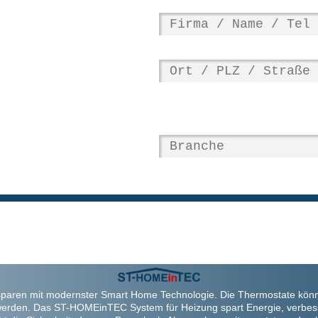
paren mit modernster Smart Home Technologie. Die Thermostate kön
werden. Das ST-HOMEinTEC System für Heizung spart Energie, verbes