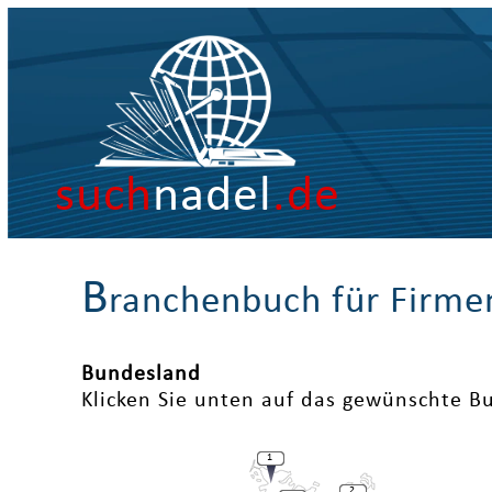
such
nadel
.de
B
ranchenbuch für Firme
Bundesland
Klicken Sie unten auf das gewünschte B
1
2