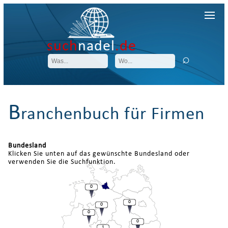
such
nadel
.de
B
ranchenbuch für Firmen
Bundesland
Klicken Sie unten auf das gewünschte Bundesland oder
verwenden Sie die Suchfunktion.
0
0
0
0
0
1