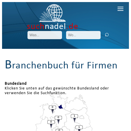
such
nadel
.de
B
ranchenbuch für Firmen
Bundesland
Klicken Sie unten auf das gewünschte Bundesland oder
verwenden Sie die Suchfunktion.
0
1
0
0
1
0