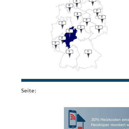
0
0
2
4
0
0
2
2
0
0
0
0
1
1
Seite:
30% Heizkosten eins
Heizköper montiert 