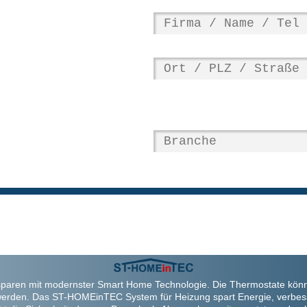
paren mit modernster Smart Home Technologie. Die Thermostate kön
werden. Das ST-HOMEinTEC System für Heizung spart Energie, verbes