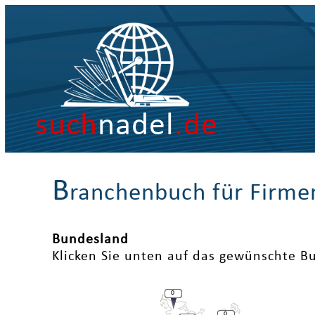
such
nadel
.de
B
ranchenbuch für Firme
Bundesland
Klicken Sie unten auf das gewünschte B
0
0