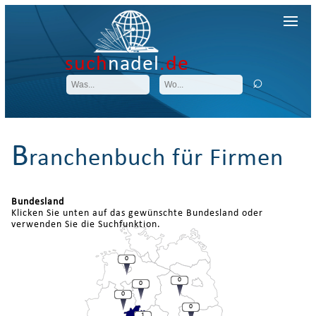
such
nadel
.de
B
ranchenbuch für Firmen
Bundesland
Klicken Sie unten auf das gewünschte Bundesland oder
verwenden Sie die Suchfunktion.
0
0
0
0
0
1