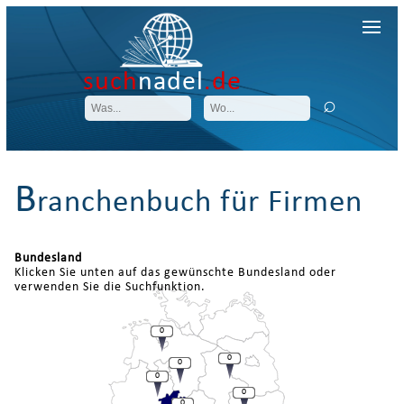
such
nadel
.de
B
ranchenbuch für Firmen
Bundesland
Klicken Sie unten auf das gewünschte Bundesland oder
verwenden Sie die Suchfunktion.
0
0
0
0
0
0