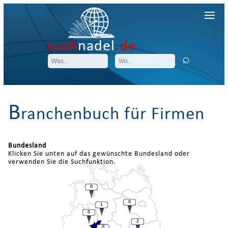
such
nadel
.de
B
ranchenbuch für Firmen
Bundesland
Klicken Sie unten auf das gewünschte Bundesland oder
verwenden Sie die Suchfunktion.
0
0
1
0
2
0