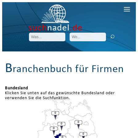
such
nadel
.de
B
ranchenbuch für Firmen
Bundesland
Klicken Sie unten auf das gewünschte Bundesland oder
verwenden Sie die Suchfunktion.
0
0
0
0
0
0