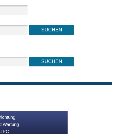
nichtung
nd Wartung
nd PC