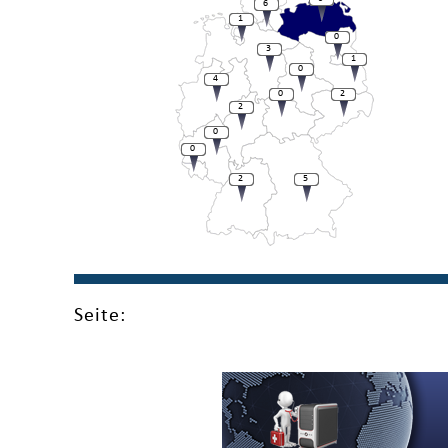
6
1
0
3
1
0
4
0
2
2
0
0
2
5
Seite: