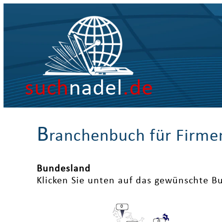
such
nadel
.de
B
ranchenbuch für Firme
Bundesland
Klicken Sie unten auf das gewünschte B
0
0