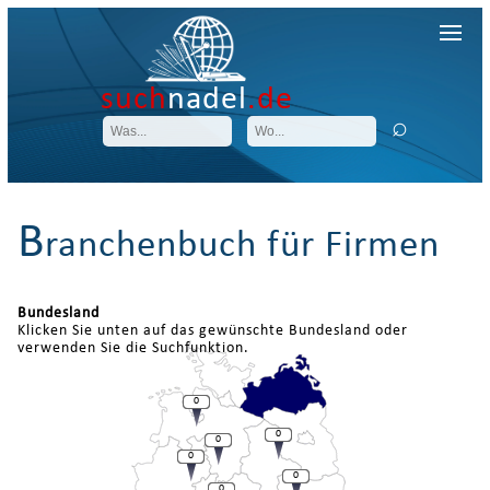
such
nadel
.de
B
ranchenbuch für Firmen
Bundesland
Klicken Sie unten auf das gewünschte Bundesland oder
verwenden Sie die Suchfunktion.
0
0
0
0
0
0