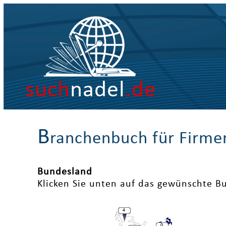
such
nadel
.de
B
ranchenbuch für Firme
Bundesland
Klicken Sie unten auf das gewünschte B
4
0