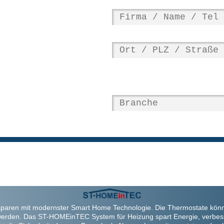
paren mit modernster Smart Home Technologie. Die Thermostate kön
werden. Das ST-HOMEinTEC System für Heizung spart Energie, verbes