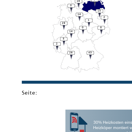
16
0
15
14
2
1
29
0
8
14
5
2
26
43
Seite:
30% Heizkosten eins
Heizköper montiert 