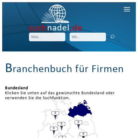
such
nadel
.de
B
ranchenbuch für Firmen
Bundesland
Klicken Sie unten auf das gewünschte Bundesland oder
verwenden Sie die Suchfunktion.
0
0
0
0
0
2