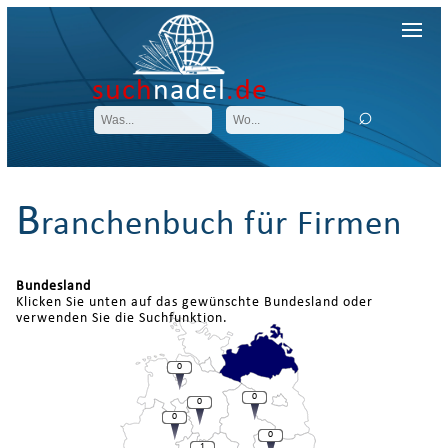
such
nadel
.de
B
ranchenbuch für Firmen
Bundesland
Klicken Sie unten auf das gewünschte Bundesland oder
verwenden Sie die Suchfunktion.
0
0
0
0
0
1