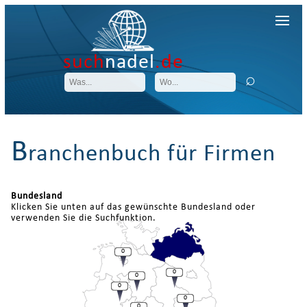
such
nadel
.de
B
ranchenbuch für Firmen
Bundesland
Klicken Sie unten auf das gewünschte Bundesland oder
verwenden Sie die Suchfunktion.
0
0
0
0
0
0