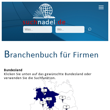
such
nadel
.de
B
ranchenbuch für Firmen
Bundesland
Klicken Sie unten auf das gewünschte Bundesland oder
verwenden Sie die Suchfunktion.
0
0
6
1
0
3