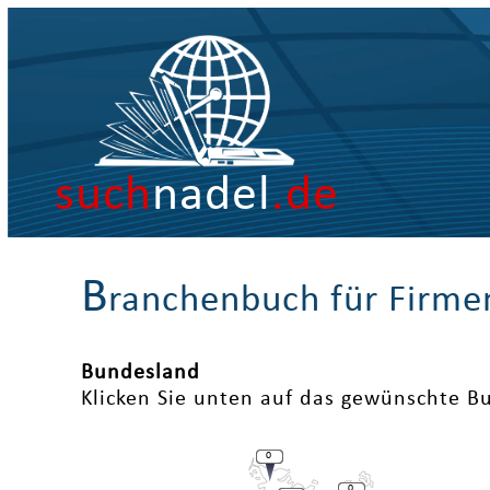
such
nadel
.de
B
ranchenbuch für Firme
Bundesland
Klicken Sie unten auf das gewünschte B
0
0