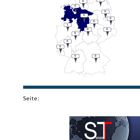
0
0
0
0
0
0
1
0
0
0
0
0
0
0
Seite: