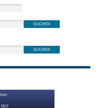
inux)
nd SEO