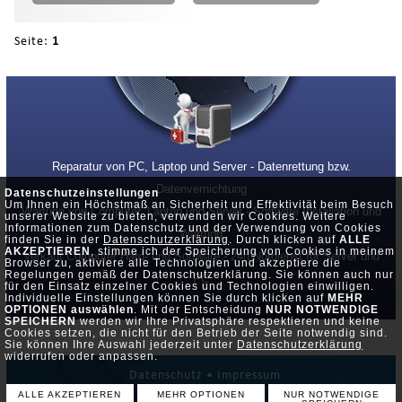
Seite:
1
Reparatur von PC, Laptop und Server - Datenrettung bzw.
Datenvernichtung
Datenschutzeinstellungen
Um Ihnen ein Höchstmaß an Sicherheit und Effektivität beim Besuch
Wartung von Computer, Laptop und Server - Software Installation und
unserer Website zu bieten, verwenden wir Cookies. Weitere
Informationen zum Datenschutz und der Verwendung von Cookies
Wartung
finden Sie in der
Datenschutzerklärung
. Durch klicken auf
ALLE
AKZEPTIEREN
, stimme ich der Speicherung von Cookies in meinem
Verkauf Computer Hard- und Software - 24h Notdienst für Server und
Browser zu, aktiviere alle Technologien und akzeptiere die
Regelungen gemäß der Datenschutzerklärung. Sie können auch nur
PC
für den Einsatz einzelner Cookies und Technologien einwilligen.
Individuelle Einstellungen können Sie durch klicken auf
MEHR
OPTIONEN auswählen
. Mit der Entscheidung
NUR NOTWENDIGE
SPEICHERN
werden wir Ihre Privatsphäre respektieren und keine
Cookies setzen, die nicht für den Betrieb der Seite notwendig sind.
Sie können Ihre Auswahl jederzeit unter
Datenschutzerklärung
widerrufen oder anpassen.
Datenschutz •
Impressum
ALLE AKZEPTIEREN
MEHR OPTIONEN
NUR NOTWENDIGE