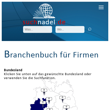
such
nadel
.de
B
ranchenbuch für Firmen
Bundesland
Klicken Sie unten auf das gewünschte Bundesland oder
verwenden Sie die Suchfunktion.
0
0
0
0
0
0