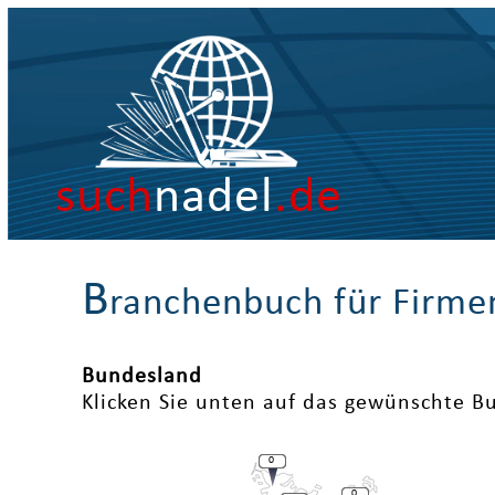
such
nadel
.de
B
ranchenbuch für Firme
Bundesland
Klicken Sie unten auf das gewünschte B
0
0