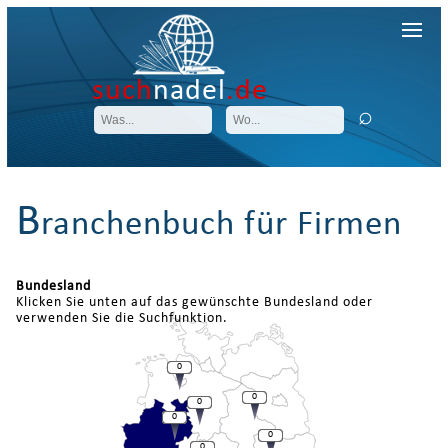
such
nadel
.de
B
ranchenbuch für Firmen
Bundesland
Klicken Sie unten auf das gewünschte Bundesland oder
verwenden Sie die Suchfunktion.
0
0
0
0
0
0