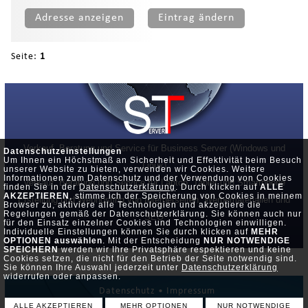
Adresse anzeigen
Eintrag ändern
Seite:
1
Verkauf, Beratung und Service für Business Server (Windows und
Datenschutzeinstellungen
Um Ihnen ein Höchstmaß an Sicherheit und Effektivität beim Besuch
Linux)
unserer Website zu bieten, verwenden wir Cookies. Weitere
Informationen zum Datenschutz und der Verwendung von Cookies
Verkauf, Beratung und Service für Laptop, Tablet und Smartphone
finden Sie in der
Datenschutzerklärung
. Durch klicken auf
ALLE
AKZEPTIEREN
, stimme ich der Speicherung von Cookies in meinem
Erstellung und Webhosting von Internetseiten, Werbematerialien und
Browser zu, aktiviere alle Technologien und akzeptiere die
Regelungen gemäß der Datenschutzerklärung. Sie können auch nur
SEO
für den Einsatz einzelner Cookies und Technologien einwilligen.
Individuelle Einstellungen können Sie durch klicken auf
MEHR
OPTIONEN auswählen
. Mit der Entscheidung
NUR NOTWENDIGE
SPEICHERN
werden wir Ihre Privatsphäre respektieren und keine
Cookies setzen, die nicht für den Betrieb der Seite notwendig sind.
Sie können Ihre Auswahl jederzeit unter
Datenschutzerklärung
widerrufen oder anpassen.
Datenschutz •
Impressum
ALLE AKZEPTIEREN
MEHR OPTIONEN
NUR NOTWENDIGE