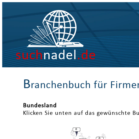
such
nadel
.de
B
ranchenbuch für Firme
Bundesland
Klicken Sie unten auf das gewünschte B
0
0