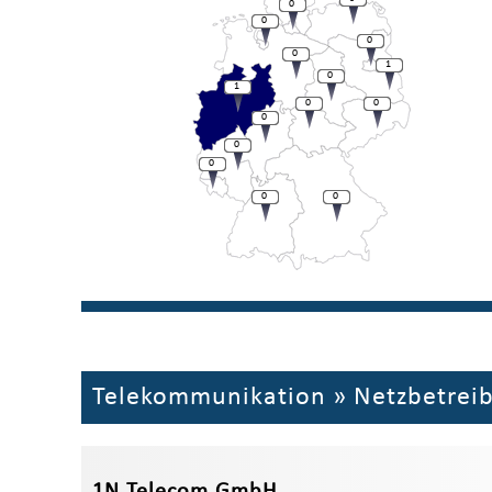
0
0
0
0
1
0
1
0
0
0
0
0
0
0
Telekommunikation
»
Netzbetrei
1N Telecom GmbH