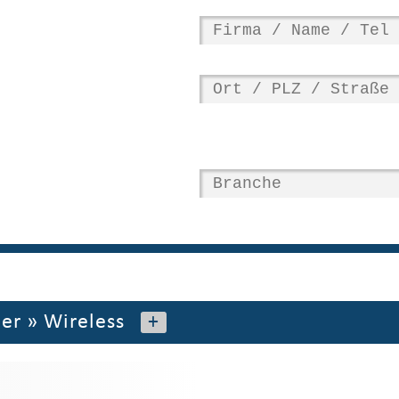
ber
»
Wireless
+