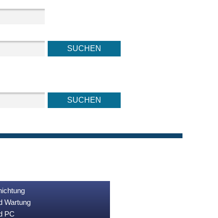
nichtung
nd Wartung
nd PC