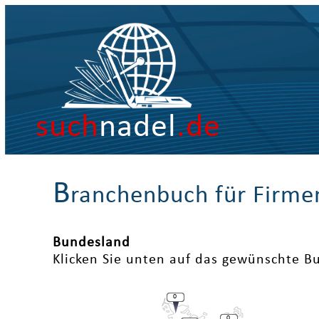
such
nadel
.de
B
ranchenbuch für Firme
Bundesland
Klicken Sie unten auf das gewünschte B
0
0