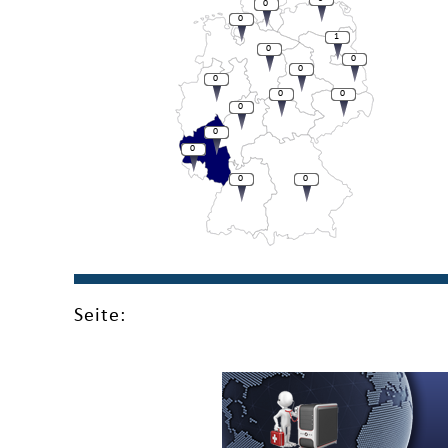
0
0
1
0
0
0
0
0
0
0
0
0
0
0
Seite: