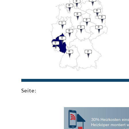
0
0
0
0
0
0
1
0
0
0
0
0
0
2
Seite:
30% Heizkosten eins
Heizköper montiert 