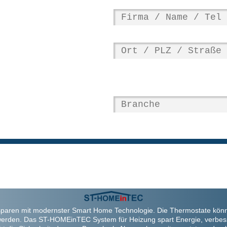
paren mit modernster Smart Home Technologie. Die Thermostate kön
werden. Das ST-HOMEinTEC System für Heizung spart Energie, verbes