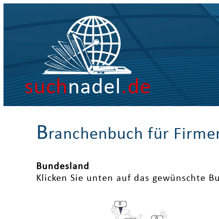
such
nadel
.de
B
ranchenbuch für Firme
Bundesland
Klicken Sie unten auf das gewünschte B
0
0