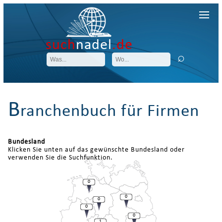
such
nadel
.de
B
ranchenbuch für Firmen
Bundesland
Klicken Sie unten auf das gewünschte Bundesland oder
verwenden Sie die Suchfunktion.
0
0
0
0
0
1