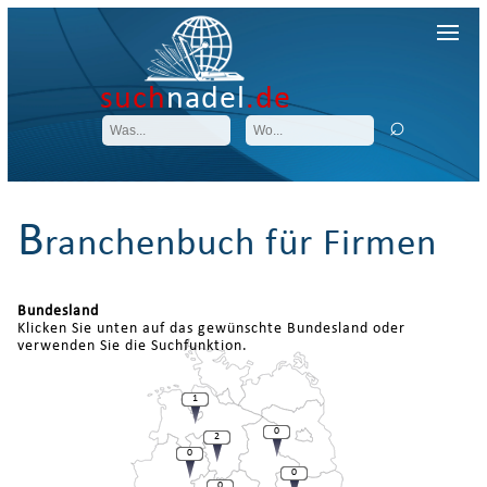
such
nadel
.de
B
ranchenbuch für Firmen
Bundesland
Klicken Sie unten auf das gewünschte Bundesland oder
verwenden Sie die Suchfunktion.
1
0
2
0
0
0