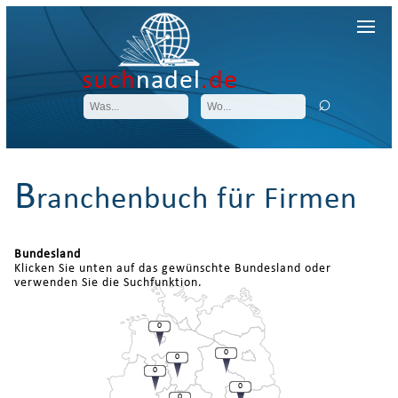
such
nadel
.de
B
ranchenbuch für Firmen
Bundesland
Klicken Sie unten auf das gewünschte Bundesland oder
verwenden Sie die Suchfunktion.
0
0
0
0
0
0