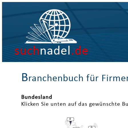
such
nadel
.de
B
ranchenbuch für Firme
Bundesland
Klicken Sie unten auf das gewünschte B
0
0