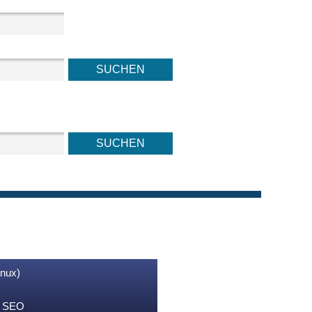
inux)
nd SEO