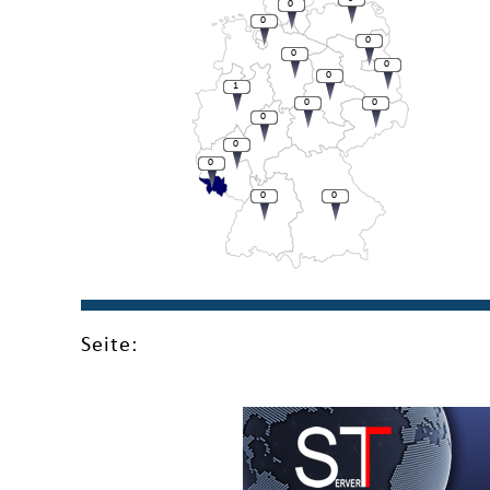
0
0
0
0
0
0
1
0
0
0
0
0
0
0
Seite: