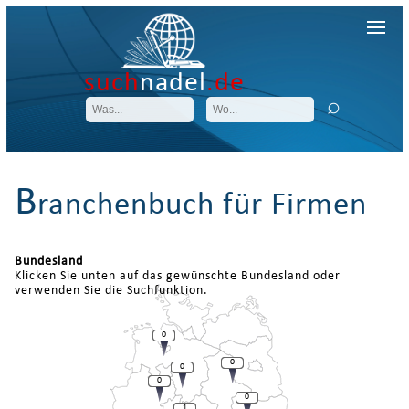
such
nadel
.de
B
ranchenbuch für Firmen
Bundesland
Klicken Sie unten auf das gewünschte Bundesland oder
verwenden Sie die Suchfunktion.
0
0
0
0
0
1