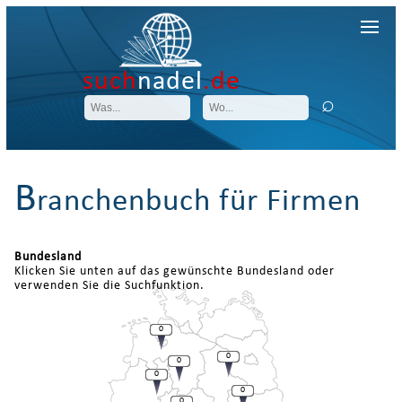
such
nadel
.de
B
ranchenbuch für Firmen
Bundesland
Klicken Sie unten auf das gewünschte Bundesland oder
verwenden Sie die Suchfunktion.
0
0
0
0
0
0