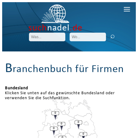
such
nadel
.de
B
ranchenbuch für Firmen
Bundesland
Klicken Sie unten auf das gewünschte Bundesland oder
verwenden Sie die Suchfunktion.
0
0
0
0
0
0