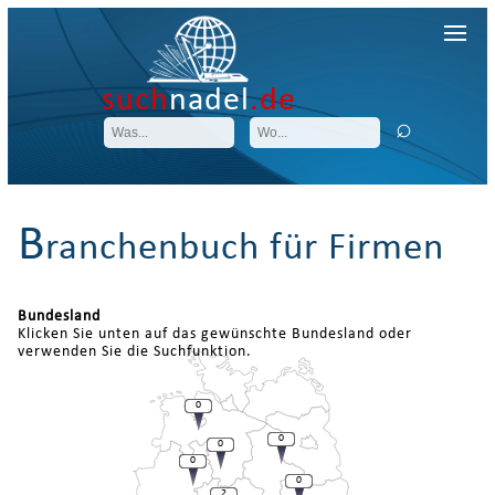
such
nadel
.de
B
ranchenbuch für Firmen
Bundesland
Klicken Sie unten auf das gewünschte Bundesland oder
verwenden Sie die Suchfunktion.
0
0
0
0
0
2