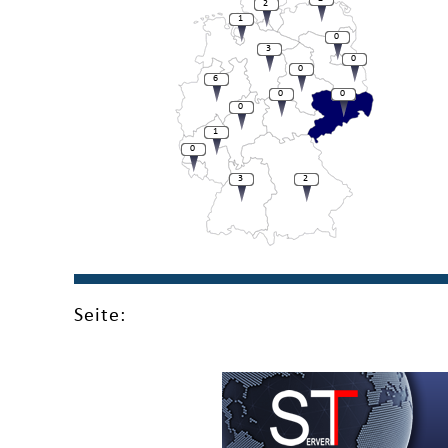
2
1
0
3
0
0
6
0
0
0
1
0
3
2
Seite: