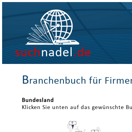
such
nadel
.de
B
ranchenbuch für Firme
Bundesland
Klicken Sie unten auf das gewünschte B
0
2