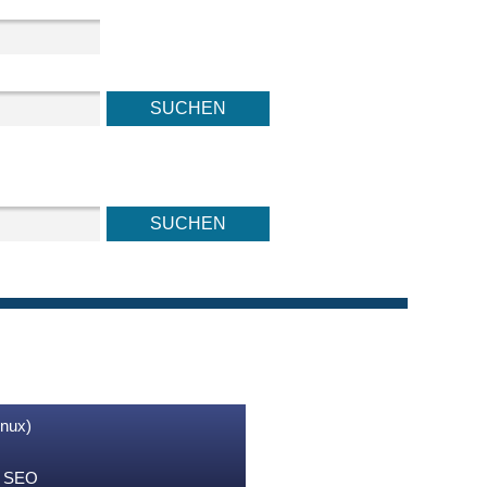
inux)
nd SEO